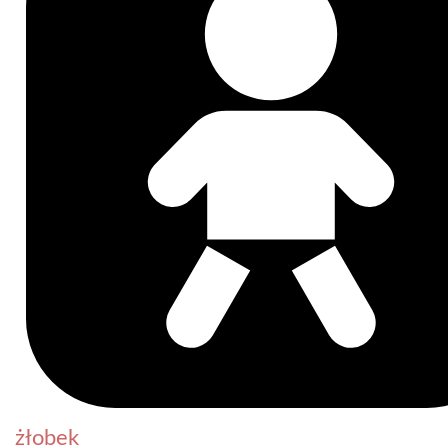
żłobek