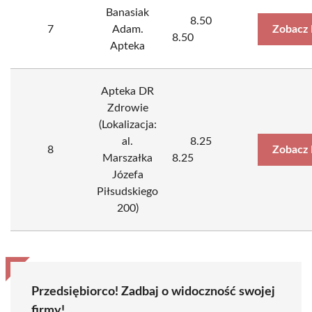
Banasiak
8.50
7
Adam.
Zobacz 
8.50
Apteka
Apteka DR
Zdrowie
(Lokalizacja:
al.
8.25
8
Zobacz 
Marszałka
8.25
Józefa
Piłsudskiego
200)
Przedsiębiorco! Zadbaj o widoczność swojej
firmy!