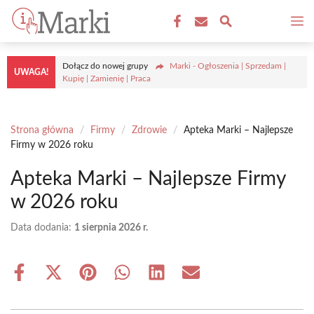
Przejdź
M
do
treści
Dołącz do nowej grupy
Marki - Ogłoszenia | Sprzedam |
UWAGA!
Kupię | Zamienię | Praca
Strona główna
/
Firmy
/
Zdrowie
/
Apteka Marki – Najlepsze
Firmy w 2026 roku
Apteka Marki – Najlepsze Firmy
w 2026 roku
Data dodania:
1 sierpnia 2026 r.
Share
Share
Share
Share
Share
Share
on
on
on
on
on
on
Facebook
X
Pinterest
WhatsApp
LinkedIn
Email
(Twitter)