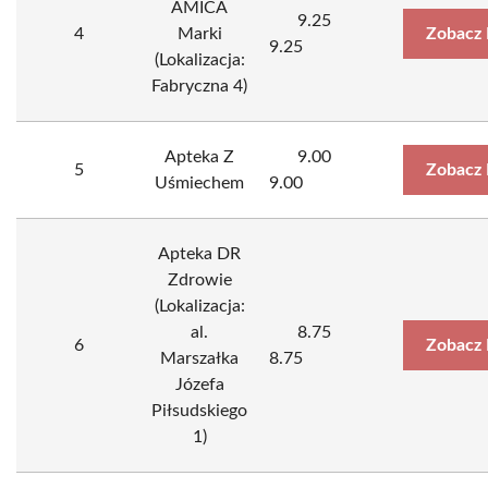
AMICA
9.25
4
Marki
Zobacz 
9.25
(Lokalizacja:
Fabryczna 4)
Apteka Z
9.00
5
Zobacz 
Uśmiechem
9.00
Apteka DR
Zdrowie
(Lokalizacja:
al.
8.75
6
Zobacz 
Marszałka
8.75
Józefa
Piłsudskiego
1)