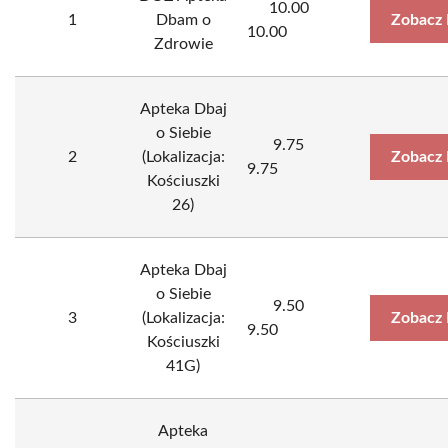
10.00
1
Dbam o
Zobacz 
10.00
Zdrowie
Apteka Dbaj
o Siebie
9.75
2
(Lokalizacja:
Zobacz 
9.75
Kościuszki
26)
Apteka Dbaj
o Siebie
9.50
3
(Lokalizacja:
Zobacz 
9.50
Kościuszki
41G)
Apteka