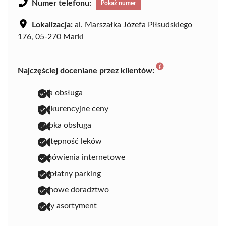
Numer telefonu:
Pokaż numer
Lokalizacja:
al. Marszałka Józefa Piłsudskiego
176, 05-270 Marki
Najczęściej doceniane przez klientów:
miła obsługa
konkurencyjne ceny
szybka obsługa
dostępność leków
zamówienia internetowe
bezpłatny parking
fachowe doradztwo
duży asortyment