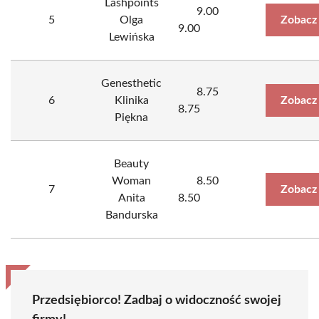
Lashpoints
9.00
5
Olga
Zobacz
9.00
Lewińska
Genesthetic
8.75
6
Klinika
Zobacz
8.75
Piękna
Beauty
Woman
8.50
7
Zobacz
Anita
8.50
Bandurska
Przedsiębiorco! Zadbaj o widoczność swojej