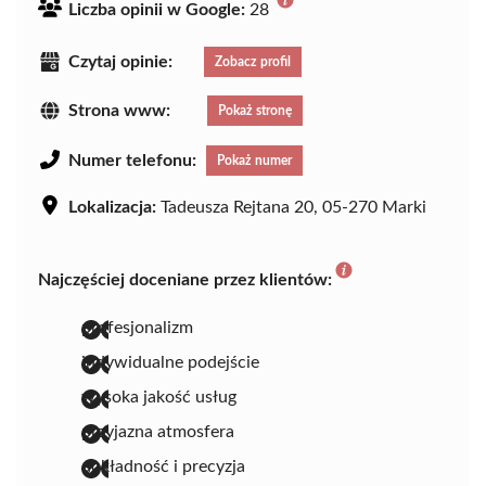
Liczba opinii w Google:
28
Czytaj opinie:
Zobacz profil
Strona www:
Pokaż stronę
Numer telefonu:
Pokaż numer
Lokalizacja:
Tadeusza Rejtana 20, 05-270 Marki
Najczęściej doceniane przez klientów:
profesjonalizm
indywidualne podejście
wysoka jakość usług
przyjazna atmosfera
dokładność i precyzja