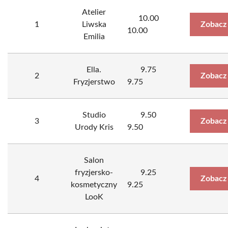
Atelier
10.00
1
Liwska
Zobacz
10.00
Emilia
Ella.
9.75
2
Zobacz
Fryzjerstwo
9.75
Studio
9.50
3
Zobacz
Urody Kris
9.50
Salon
fryzjersko-
9.25
4
Zobacz
kosmetyczny
9.25
LooK