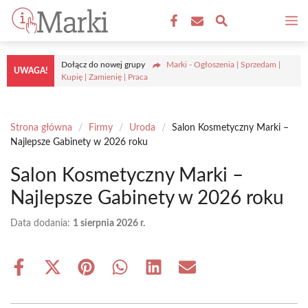
Przejdź
M
do
treści
Dołącz do nowej grupy
Marki - Ogłoszenia | Sprzedam |
UWAGA!
Kupię | Zamienię | Praca
Strona główna
/
Firmy
/
Uroda
/
Salon Kosmetyczny Marki –
Najlepsze Gabinety w 2026 roku
Salon Kosmetyczny Marki –
Najlepsze Gabinety w 2026 roku
Data dodania:
1 sierpnia 2026 r.
Share
Share
Share
Share
Share
Share
on
on
on
on
on
on
Facebook
X
Pinterest
WhatsApp
LinkedIn
Email
(Twitter)