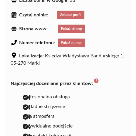
Liczba opinii w Google:
33
Czytaj opinie:
Zobacz profil
Strona www:
Pokaż stronę
Numer telefonu:
Pokaż numer
Lokalizacja:
Księdza Władysława Bandurskiego 1,
05-270 Marki
Najczęściej doceniane przez klientów:
profesjonalna obsługa
dokładne strzyżenie
miła atmosfera
indywidualne podejście
dobry efekt koloryzacji