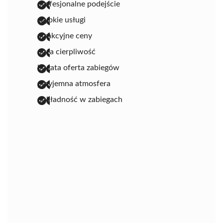
profesjonalne podejście
szybkie usługi
atrakcyjne ceny
duża cierpliwość
bogata oferta zabiegów
przyjemna atmosfera
dokładność w zabiegach