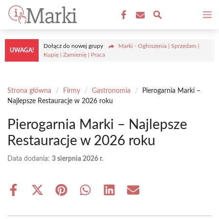
Przejdź
M
do
treści
Dołącz do nowej grupy
Marki - Ogłoszenia | Sprzedam |
UWAGA!
Kupię | Zamienię | Praca
Strona główna
/
Firmy
/
Gastronomia
/
Pierogarnia Marki –
Najlepsze Restauracje w 2026 roku
Pierogarnia Marki – Najlepsze
Restauracje w 2026 roku
Data dodania:
3 sierpnia 2026 r.
Share
Share
Share
Share
Share
Share
on
on
on
on
on
on
Facebook
X
Pinterest
WhatsApp
LinkedIn
Email
(Twitter)