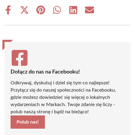
Share
Share
Share
Share
Share
Share
on
on
on
on
on
on
Facebook
X
Pinterest
WhatsApp
LinkedIn
Email
(Twitter)
Dołącz do nas na Facebooku!
Odkrywaj, dyskutuj i dziel się tym co najlepsze!
Przyłącz się do naszej społeczności na Facebooku,
gdzie możesz dowiedzieć się więcej o lokalnych
wydarzeniach w Markach. Twoje zdanie się liczy -
polub naszą stronę i bądź na bieżąco!
Polub nas!