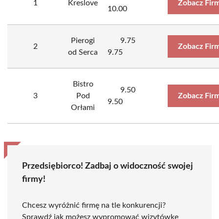
1
Kreslove
Zobacz Fir
10.00
Pierogi
9.75
2
Zobacz Fir
od Serca
9.75
Bistro
9.50
3
Pod
Zobacz Fir
9.50
Orłami
Przedsiębiorco! Zadbaj o widoczność swojej
firmy!
Chcesz wyróżnić firmę na tle konkurencji?
Sprawdź jak możesz wypromować wizytówkę