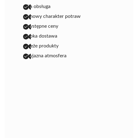
miła obsługa
domowy charakter potraw
przystępne ceny
szybka dostawa
świeże produkty
przyjazna atmosfera