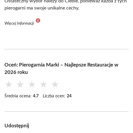
Ostateczny wybór należy do Ciebie, ponieważ każda z tych
pierogarni ma swoje unikalne cechy.
Więcej Informacji
Oceń: Pierogarnia Marki – Najlepsze Restauracje w
2026 roku
★
★
★
★
★
Średnia ocena:
4.7
Liczba ocen:
24
Udostępnij