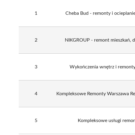
1
Cheba Bud - remonty i ocieplani
2
NIKGROUP - remont mieszkań, d
3
Wykończenia wnętrz i remont
4
Kompleksowe Remonty Warszawa Re
5
Kompleksowe usługi remo