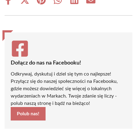
Share
Share
Share
Share
Share
Share
on
on
on
on
on
on
Facebook
X
Pinterest
WhatsApp
LinkedIn
Email
(Twitter)
Dołącz do nas na Facebooku!
Odkrywaj, dyskutuj i dziel się tym co najlepsze!
Przyłącz się do naszej społeczności na Facebooku,
gdzie możesz dowiedzieć się więcej o lokalnych
wydarzeniach w Markach. Twoje zdanie się liczy -
polub naszą stronę i bądź na bieżąco!
Polub nas!