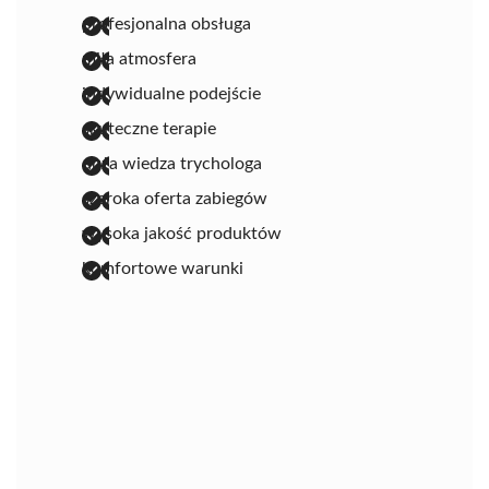
profesjonalna obsługa
miła atmosfera
indywidualne podejście
skuteczne terapie
duża wiedza trychologa
szeroka oferta zabiegów
wysoka jakość produktów
komfortowe warunki