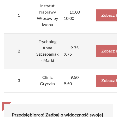
Instytut
Naprawy
10.00
1
Zobacz 
Włosów by
10.00
Iwona
Trycholog
Anna
9.75
2
Zobacz 
Szczepaniak
9.75
- Marki
Clinic
9.50
3
Zobacz 
Gryczka
9.50
Przedsiębiorco! Zadbaj o widoczność swojej