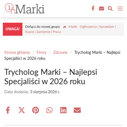
Przejdź
M
do
treści
Dołącz do nowej grupy
Marki - Ogłoszenia | Sprzedam |
UWAGA!
Kupię | Zamienię | Praca
Strona główna
/
Firmy
/
Zdrowie
/
Trycholog Marki – Najlepsi
Specjaliści w 2026 roku
Trycholog Marki – Najlepsi
Specjaliści w 2026 roku
Data dodania:
3 sierpnia 2026 r.
Share
Share
Share
Share
Share
Share
on
on
on
on
on
on
Facebook
X
Pinterest
WhatsApp
LinkedIn
Email
(Twitter)