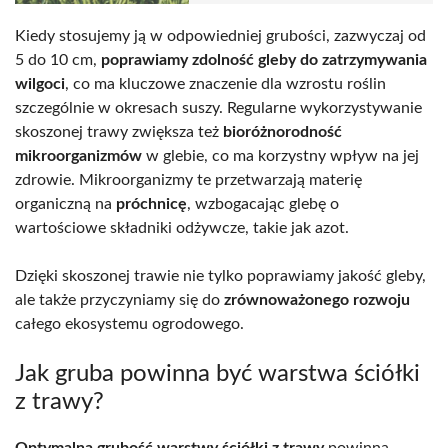
Kiedy stosujemy ją w odpowiedniej grubości, zazwyczaj od
5 do 10 cm,
poprawiamy zdolność gleby do zatrzymywania
wilgoci
, co ma kluczowe znaczenie dla wzrostu roślin
szczególnie w okresach suszy. Regularne wykorzystywanie
skoszonej trawy zwiększa też
bioróżnorodność
mikroorganizmów
w glebie, co ma korzystny wpływ na jej
zdrowie. Mikroorganizmy te przetwarzają materię
organiczną na
próchnicę
, wzbogacając glebę o
wartościowe składniki odżywcze, takie jak azot.
Dzięki skoszonej trawie nie tylko poprawiamy jakość gleby,
ale także przyczyniamy się do
zrównoważonego rozwoju
całego ekosystemu ogrodowego.
Jak gruba powinna być warstwa ściółki
z trawy?
Optymalna grubość warstwy ściółki z trawy
powinna