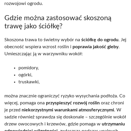
rozwojowi ogrodu.
Gdzie można zastosować skoszoną
trawę jako ściółkę?
Skoszona trawa to świetny wybór na
ściółkę do ogrodu
. Jej
obecność wspiera wzrost roślin i
poprawia jakość gleby
.
Umieszczając ją w warzywniku wokół:
pomidory,
ogórki,
truskawki,
można znacznie ograniczyć ryzyko wysychania podłoża. Co
więcej, pomaga ona
przyspieszyć rozwój roślin
oraz chroni
je przed
niekorzystnymi warunkami atmosferycznymi
. W
sadzie również sprawdza się doskonale – szczególnie wokół
drzew owocowych i krzewów, gdzie pomaga w
utrzymaniu
odpowiedniej wilgotności
, zwłaszcza podczas upalnych