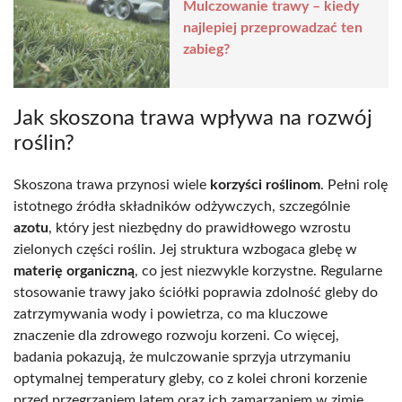
Mulczowanie trawy – kiedy
najlepiej przeprowadzać ten
zabieg?
Jak skoszona trawa wpływa na rozwój
roślin?
Skoszona trawa przynosi wiele
korzyści roślinom
. Pełni rolę
istotnego źródła składników odżywczych, szczególnie
azotu
, który jest niezbędny do prawidłowego wzrostu
zielonych części roślin. Jej struktura wzbogaca glebę w
materię organiczną
, co jest niezwykle korzystne. Regularne
stosowanie trawy jako ściółki poprawia zdolność gleby do
zatrzymywania wody i powietrza, co ma kluczowe
znaczenie dla zdrowego rozwoju korzeni. Co więcej,
badania pokazują, że mulczowanie sprzyja utrzymaniu
optymalnej temperatury gleby, co z kolei chroni korzenie
przed przegrzaniem latem oraz ich zamarzaniem w zimie.