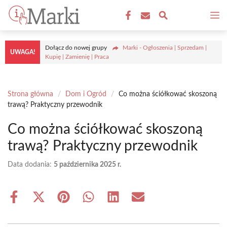
Przejdź
M
do
treści
Dołącz do nowej grupy
Marki - Ogłoszenia | Sprzedam |
UWAGA!
Kupię | Zamienię | Praca
Strona główna
/
Dom i Ogród
/
Co można ściółkować skoszoną
trawą? Praktyczny przewodnik
Co można ściółkować skoszoną
trawą? Praktyczny przewodnik
Data dodania:
5 października 2025 r.
Share
Share
Share
Share
Share
Share
on
on
on
on
on
on
Facebook
X
Pinterest
WhatsApp
LinkedIn
Email
(Twitter)