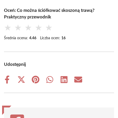
Oceń: Co można ściółkować skoszoną trawą?
Praktyczny przewodnik
★
★
★
★
★
Średnia ocena:
4.46
Liczba ocen:
16
Udostępnij
Share
Share
Share
Share
Share
Share
on
on
on
on
on
on
Facebook
X
Pinterest
WhatsApp
LinkedIn
Email
(Twitter)