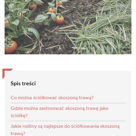
Spis treści
Co można ściółkować skoszoną trawą?
Gdzie można zastosować skoszoną trawę jako
ściółkę?
Jakie rośliny są najlepsze do ściółkowania skoszoną
trawą?