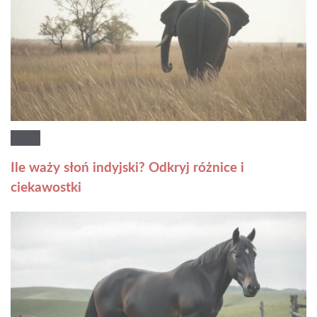
Ile waży słoń indyjski? Odkryj różnice i
ciekawostki