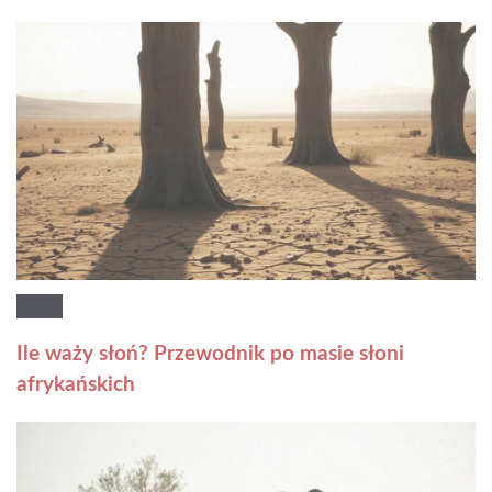
Ile waży słoń? Przewodnik po masie słoni
afrykańskich