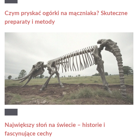
Czym pryskać ogórki na mączniaka? Skuteczne
preparaty i metody
Największy słoń na świecie – historie i
fascynujące cechy