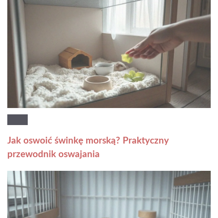
Jak oswoić świnkę morską? Praktyczny
przewodnik oswajania