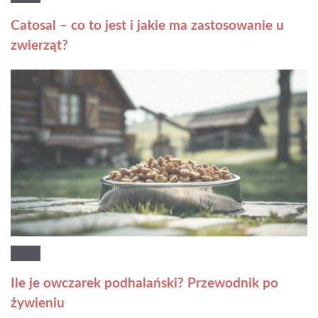
Catosal – co to jest i jakie ma zastosowanie u
zwierząt?
Ile je owczarek podhalański? Przewodnik po
żywieniu