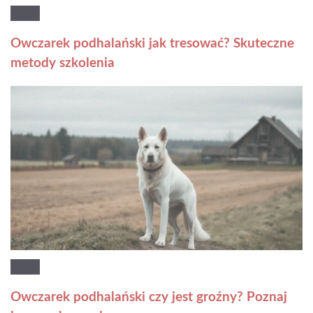
Owczarek podhalański jak tresować? Skuteczne
metody szkolenia
Owczarek podhalański czy jest groźny? Poznaj