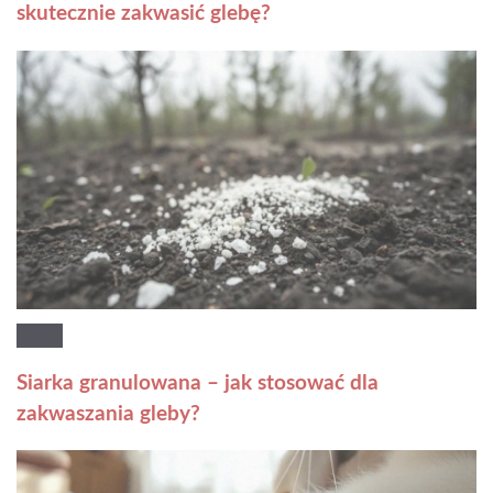
skutecznie zakwasić glebę?
Siarka granulowana – jak stosować dla
zakwaszania gleby?