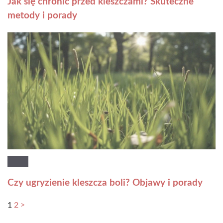
Jak się chronić przed kleszczami? Skuteczne
metody i porady
Czy ugryzienie kleszcza boli? Objawy i porady
1
2
>