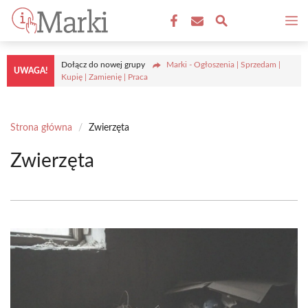
Przejdź
M
do
treści
Dołącz do nowej grupy
Marki - Ogłoszenia | Sprzedam |
UWAGA!
Kupię | Zamienię | Praca
Strona główna
/
Zwierzęta
Zwierzęta