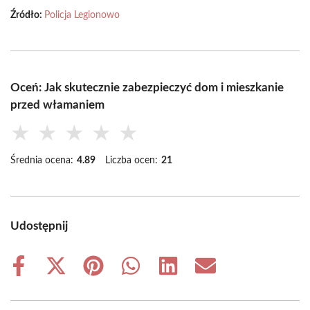
Źródło:
Policja Legionowo
Oceń: Jak skutecznie zabezpieczyć dom i mieszkanie
przed włamaniem
★
★
★
★
★
Średnia ocena:
4.89
Liczba ocen:
21
Udostępnij
Share
Share
Share
Share
Share
Share
on
on
on
on
on
on
Facebook
X
Pinterest
WhatsApp
LinkedIn
Email
(Twitter)