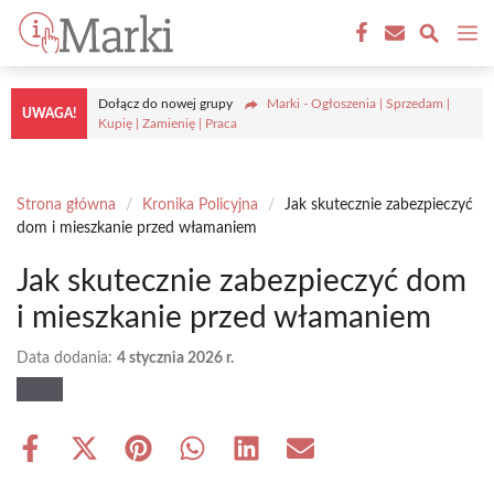
Przejdź
M
do
treści
Dołącz do nowej grupy
Marki - Ogłoszenia | Sprzedam |
UWAGA!
Kupię | Zamienię | Praca
Strona główna
/
Kronika Policyjna
/
Jak skutecznie zabezpieczyć
dom i mieszkanie przed włamaniem
Jak skutecznie zabezpieczyć dom
i mieszkanie przed włamaniem
Data dodania:
4 stycznia 2026 r.
Share
Share
Share
Share
Share
Share
on
on
on
on
on
on
Facebook
X
Pinterest
WhatsApp
LinkedIn
Email