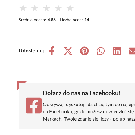
★
★
★
★
★
Średnia ocena:
4.86
Liczba ocen:
14
Udostępnij
Share
Share
Share
Share
Share
on
on
on
on
on
Facebook
X
Pinterest
WhatsApp
LinkedIn
(Twitter)
Dołącz do nas na Facebooku!
Odkrywaj, dyskutuj i dziel się tym co najlep
na Facebooku, gdzie możesz dowiedzieć się
Markach. Twoje zdanie się liczy - polub nasz