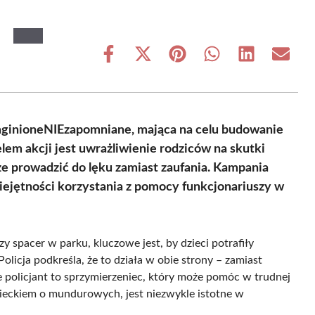
Share
Share
Share
Share
Share
Share
on
on
on
on
on
on
Facebook
X
Pinterest
WhatsApp
LinkedIn
Email
(Twitter)
ginioneNIEzapomniane, mająca na celu budowanie
lem akcji jest uwrażliwienie rodziców na skutki
że prowadzić do lęku zamiast zaufania. Kampania
iejętności korzystania z pomocy funkcjonariuszy w
y spacer w parku, kluczowe jest, by dzieci potrafiły
licja podkreśla, że to działa w obie strony – zamiast
e policjant to sprzymierzeniec, który może pomóc w trudnej
dzieckiem o mundurowych, jest niezwykle istotne w