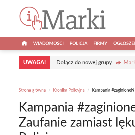
Przejdź
do
treści
WIADOMOŚCI
POLICJA
FIRMY
OGŁOSZE
UWAGA!
Dołącz do nowej grupy
Mark
Strona główna
/
Kronika Policyjna
/
Kampania #zaginioneNIE
Kampania #zaginion
Zaufanie zamiast lęku