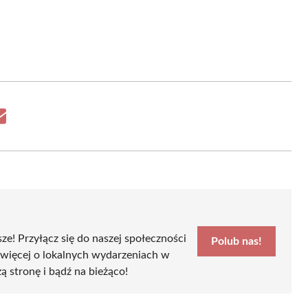
Share
on
Email
sze! Przyłącz się do naszej społeczności
Polub nas!
 więcej o lokalnych wydarzeniach w
ą stronę i bądź na bieżąco!