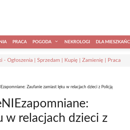
NIA
PRACA
POGODA
NEKROLOGI
DLA MIESZKAŃ
i - Ogłoszenia | Sprzedam | Kupię | Zamienię | Praca
zapomniane: Zaufanie zamiast lęku w relacjach dzieci z Policją
eNIEzapomniane:
 w relacjach dzieci z