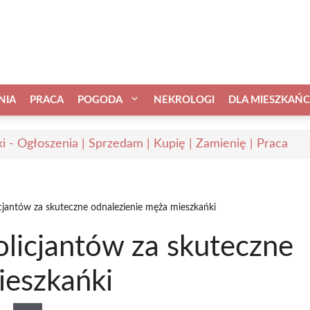
NIA
PRACA
POGODA
NEKROLOGI
DLA MIESZKAŃ
i - Ogłoszenia | Sprzedam | Kupię | Zamienię | Praca
cjantów za skuteczne odnalezienie męża mieszkańki
licjantów za skuteczne
ieszkańki