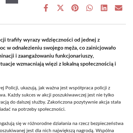
Share
Share
Share
Share
Share
Share
on
on
on
on
on
on
Facebook
X
Pinterest
WhatsApp
LinkedIn
Email
(Twitter)
i trafiły wyrazy wdzięczności od jednej z
oc w odnalezieniu swojego męża, co zainicjowało
nacji i zaangażowaniu funkcjonariuszy,
tuacje wzmacniają więzi z lokalną społecznością i
olicji, ukazują, jak ważna jest współpraca policji z
wa. Każdy sukces w akcji poszukiwawczej jest nie tylko
acją do dalszej służby. Zakończona pozytywnie akcja stała
wiadać na potrzeby społeczności.
ngażują się w różnorodne działania na rzecz bezpieczeństwa
oszukiwanej jest dla nich największą nagrodą. Wspólna