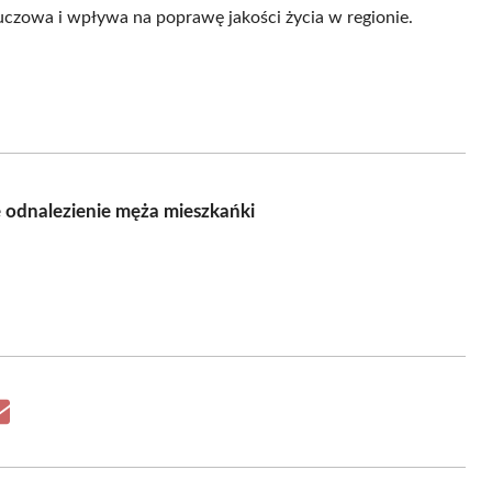
uczowa i wpływa na poprawę jakości życia w regionie.
 odnalezienie męża mieszkańki
Share
on
Email