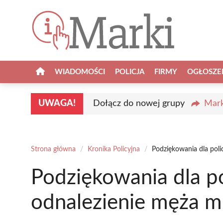
Przejdź
do
treści
WIADOMOŚCI
POLICJA
FIRMY
OGŁOSZE
UWAGA!
Dołącz do nowej grupy
Mark
Strona główna
/
Kronika Policyjna
/
Podziękowania dla poli
Podziękowania dla po
odnalezienie męża m