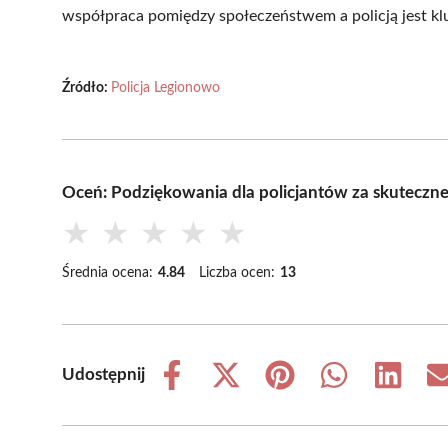
współpraca pomiędzy społeczeństwem a policją jest kl
Źródło:
Policja Legionowo
Oceń: Podziękowania dla policjantów za skuteczne
★
★
★
★
★
Średnia ocena:
4.84
Liczba ocen:
13
Udostępnij
Share
Share
Share
Share
Share
on
on
on
on
on
Facebook
X
Pinterest
WhatsApp
LinkedIn
(Twitter)