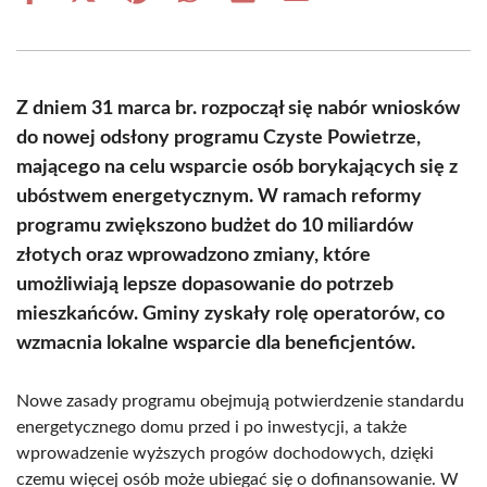
on
on
on
on
on
on
Facebook
X
Pinterest
WhatsApp
LinkedIn
Email
(Twitter)
Z dniem 31 marca br. rozpoczął się nabór wniosków
do nowej odsłony programu Czyste Powietrze,
mającego na celu wsparcie osób borykających się z
ubóstwem energetycznym. W ramach reformy
programu zwiększono budżet do 10 miliardów
złotych oraz wprowadzono zmiany, które
umożliwiają lepsze dopasowanie do potrzeb
mieszkańców. Gminy zyskały rolę operatorów, co
wzmacnia lokalne wsparcie dla beneficjentów.
Nowe zasady programu obejmują potwierdzenie standardu
energetycznego domu przed i po inwestycji, a także
wprowadzenie wyższych progów dochodowych, dzięki
czemu więcej osób może ubiegać się o dofinansowanie. W