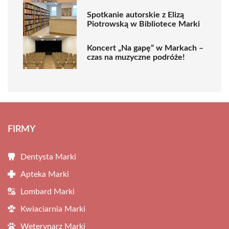
Spotkanie autorskie z Elizą
Piotrowską w Bibliotece Marki
Koncert „Na gapę” w Markach –
czas na muzyczne podróże!
FIRMY
Dentysta Marki
Apteka Marki
Lombard Marki
Kwiaciarnia Marki
Weterynarz Marki