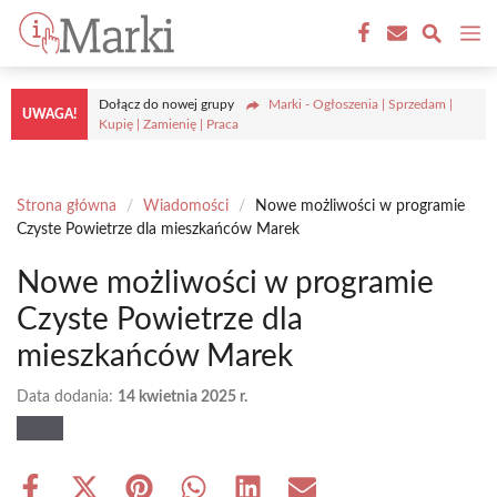
Przejdź
M
do
treści
Dołącz do nowej grupy
Marki - Ogłoszenia | Sprzedam |
UWAGA!
Kupię | Zamienię | Praca
Strona główna
/
Wiadomości
/
Nowe możliwości w programie
Czyste Powietrze dla mieszkańców Marek
Nowe możliwości w programie
Czyste Powietrze dla
mieszkańców Marek
Data dodania:
14 kwietnia 2025 r.
Share
Share
Share
Share
Share
Share