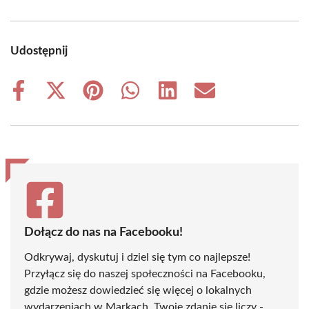
Udostępnij
Share
Share
Share
Share
Share
Share
on
on
on
on
on
on
Facebook
X
Pinterest
WhatsApp
LinkedIn
Email
(Twitter)
Dołącz do nas na Facebooku!
Odkrywaj, dyskutuj i dziel się tym co najlepsze!
Przyłącz się do naszej społeczności na Facebooku,
gdzie możesz dowiedzieć się więcej o lokalnych
wydarzeniach w Markach. Twoje zdanie się liczy -