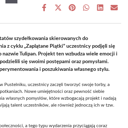
Share
Share
Share
Share
Share
Share
on
on
on
on
on
on
Facebook
X
Pinterest
WhatsApp
LinkedIn
Email
(Twitter)
tatów szydełkowania skierowanych do
a z cyklu „Zaplątane Piątki” uczestnicy podjęli się
o nazwie Tulipan. Projekt ten wzbudza wiele emocji i
podzielili się swoimi postępami oraz pomysłami.
ksperymentowania i poszukiwania własnego stylu.
 w Pustelniku, uczestnicy zaczęli tworzyć swoje torby, a
spotkaniach. Nowe umiejętności oraz pewność siebie
ia własnych pomysłów, które wzbogacają projekt i nadają
ijają talent uczestników, ale również jednoczą ich w tzw.
połeczności, a tego typu wydarzenia przyciągają coraz