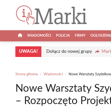
Przejdź
do
treści
WIADOMOŚCI
POLICJA
FIRMY
OGŁOSZENI
UWAGA!
Dołącz do nowej grupy
Mark
Strona główna
/
Wiadomości
/
Nowe Warsztaty Szydełkowa
Nowe Warsztaty Szy
– Rozpoczęto Projekt