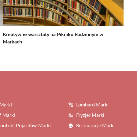
Kreatywne warsztaty na Pikniku Rodzinnym w
Markach
Marki
Lombard Marki
f Marki
Fryzjer Marki
Kontroli Pojazdów Marki
Restauracje Marki