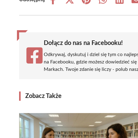
Share
Share
Share
Share
Share
on
on
on
on
on
Facebook
X
Pinterest
WhatsApp
LinkedIn
(Twitter)
Dołącz do nas na Facebooku!
Odkrywaj, dyskutuj i dziel się tym co najlep
na Facebooku, gdzie możesz dowiedzieć się
Markach. Twoje zdanie się liczy - polub nasz
Zobacz Także