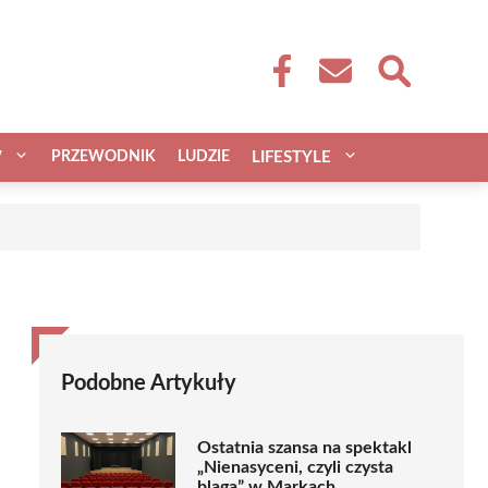
W
PRZEWODNIK
LUDZIE
LIFESTYLE
Podobne Artykuły
Ostatnia szansa na spektakl
„Nienasyceni, czyli czysta
blaga” w Markach