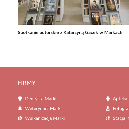
Spotkanie autorskie z Katarzyną Gacek w Markach
FIRMY
Dentysta Marki
Apteka 
Weterynarz Marki
Fotogra
Wulkanizacja Marki
Stacja 