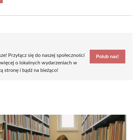
Share
on
Email
sze! Przyłącz się do naszej społeczności
Polub nas!
 więcej o lokalnych wydarzeniach w
ą stronę i bądź na bieżąco!