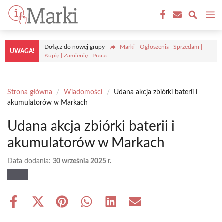
Przejdź
M
do
treści
Dołącz do nowej grupy
Marki - Ogłoszenia | Sprzedam |
UWAGA!
Kupię | Zamienię | Praca
Strona główna
/
Wiadomości
/
Udana akcja zbiórki baterii i
akumulatorów w Markach
Udana akcja zbiórki baterii i
akumulatorów w Markach
Data dodania:
30 września 2025 r.
Share
Share
Share
Share
Share
Share
on
on
on
on
on
on
Facebook
X
Pinterest
WhatsApp
LinkedIn
Email