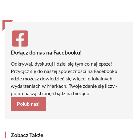
Facebook
X
Pinterest
WhatsApp
LinkedIn
Email
(Twitter)
Dołącz do nas na Facebooku!
Odkrywaj, dyskutuj i dziel się tym co najlepsze!
Przyłącz się do naszej społeczności na Facebooku,
gdzie możesz dowiedzieć się więcej o lokalnych
wydarzeniach w Markach. Twoje zdanie się liczy -
polub naszą stronę i bądź na bieżąco!
Polub nas!
Zobacz Także