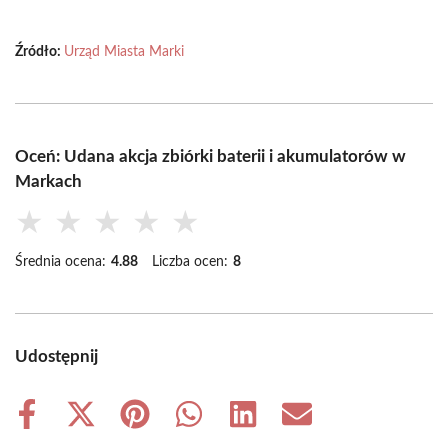
Źródło:
Urząd Miasta Marki
Oceń: Udana akcja zbiórki baterii i akumulatorów w
Markach
★
★
★
★
★
Średnia ocena:
4.88
Liczba ocen:
8
Udostępnij
Share
Share
Share
Share
Share
Share
on
on
on
on
on
on