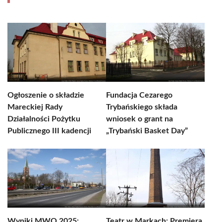
Ogłoszenie o składzie
Fundacja Cezarego
Mareckiej Rady
Trybańskiego składa
Działalności Pożytku
wniosek o grant na
Publicznego III kadencji
„Trybański Basket Day”
Wyniki MWO 2025:
Teatr w Markach: Premiera