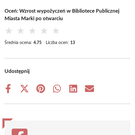
Oceń: Wzrost wypożyczeń w Bibliotece Publicznej
Miasta Marki po otwarciu
★
★
★
★
★
Średnia ocena:
4.75
Liczba ocen:
13
Udostępnij
Share
Share
Share
Share
Share
Share
on
on
on
on
on
on
Facebook
X
Pinterest
WhatsApp
LinkedIn
Email
(Twitter)