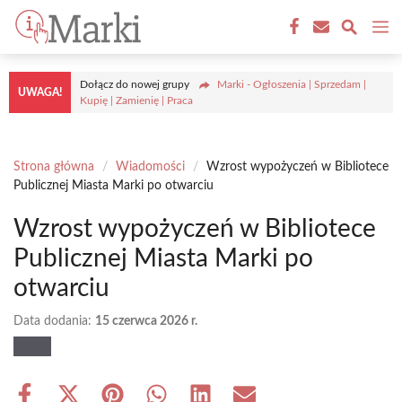
Przejdź
M
do
treści
Dołącz do nowej grupy
Marki - Ogłoszenia | Sprzedam |
UWAGA!
Kupię | Zamienię | Praca
Strona główna
/
Wiadomości
/
Wzrost wypożyczeń w Bibliotece
Publicznej Miasta Marki po otwarciu
Wzrost wypożyczeń w Bibliotece
Publicznej Miasta Marki po
otwarciu
Data dodania:
15 czerwca 2026 r.
Share
Share
Share
Share
Share
Share