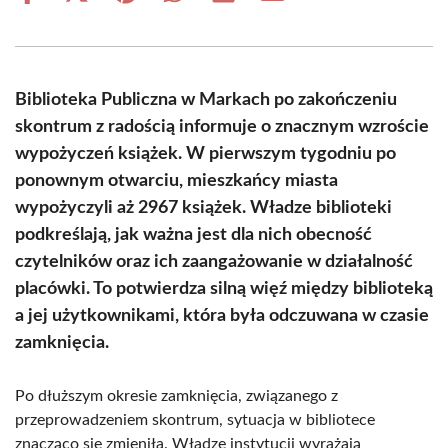
on
on
on
on
on
on
Facebook
X
Pinterest
WhatsApp
LinkedIn
Email
(Twitter)
Biblioteka Publiczna w Markach po zakończeniu
skontrum z radością informuje o znacznym wzroście
wypożyczeń książek. W pierwszym tygodniu po
ponownym otwarciu, mieszkańcy miasta
wypożyczyli aż 2967 książek. Władze biblioteki
podkreślają, jak ważna jest dla nich obecność
czytelników oraz ich zaangażowanie w działalność
placówki. To potwierdza silną więź między biblioteką
a jej użytkownikami, która była odczuwana w czasie
zamknięcia.
Po dłuższym okresie zamknięcia, związanego z
przeprowadzeniem skontrum, sytuacja w bibliotece
znacząco się zmieniła. Władze instytucji wyrażają