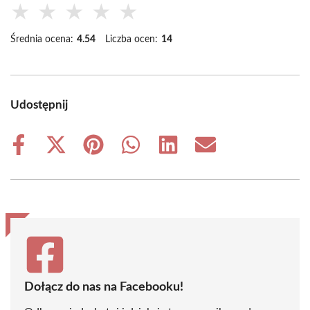
★
★
★
★
★
Średnia ocena:
4.54
Liczba ocen:
14
Udostępnij
Share
Share
Share
Share
Share
Share
on
on
on
on
on
on
Facebook
X
Pinterest
WhatsApp
LinkedIn
Email
(Twitter)
Dołącz do nas na Facebooku!