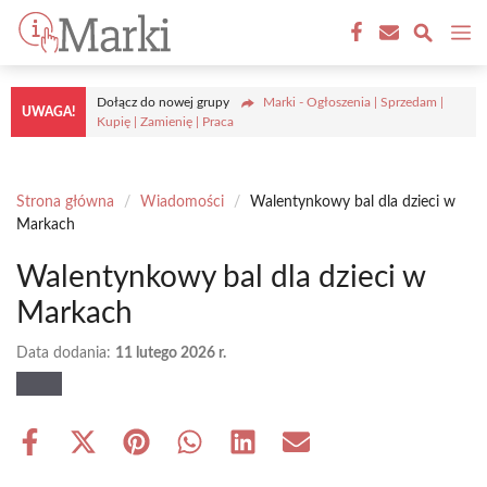
Przejdź
M
do
treści
Dołącz do nowej grupy
Marki - Ogłoszenia | Sprzedam |
UWAGA!
Kupię | Zamienię | Praca
Strona główna
/
Wiadomości
/
Walentynkowy bal dla dzieci w
Markach
Walentynkowy bal dla dzieci w
Markach
Data dodania:
11 lutego 2026 r.
Share
Share
Share
Share
Share
Share
on
on
on
on
on
on
Facebook
X
Pinterest
WhatsApp
LinkedIn
Email